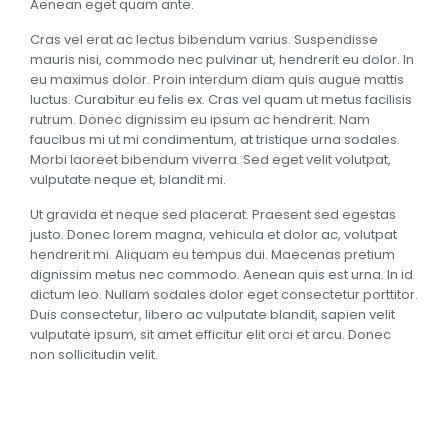
Aenean eget quam ante.
Cras vel erat ac lectus bibendum varius. Suspendisse
mauris nisi, commodo nec pulvinar ut, hendrerit eu dolor. In
eu maximus dolor. Proin interdum diam quis augue mattis
luctus. Curabitur eu felis ex. Cras vel quam ut metus facilisis
rutrum. Donec dignissim eu ipsum ac hendrerit. Nam
faucibus mi ut mi condimentum, at tristique urna sodales.
Morbi laoreet bibendum viverra. Sed eget velit volutpat,
vulputate neque et, blandit mi.
Ut gravida et neque sed placerat. Praesent sed egestas
justo. Donec lorem magna, vehicula et dolor ac, volutpat
hendrerit mi. Aliquam eu tempus dui. Maecenas pretium
dignissim metus nec commodo. Aenean quis est urna. In id
dictum leo. Nullam sodales dolor eget consectetur porttitor.
Duis consectetur, libero ac vulputate blandit, sapien velit
vulputate ipsum, sit amet efficitur elit orci et arcu. Donec
non sollicitudin velit.