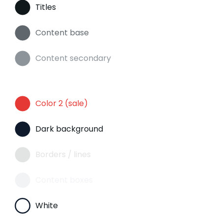
Titles
Content base
Content secondary
Color 2 (sale)
Dark background
Borders / lines
Content boxes
White